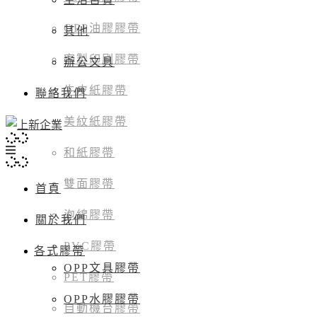
OPP油膠膠帶
其他
客製印刷膠帶
辦公文具
牛皮紙膠帶
聯絡我們
美紋紙膠帶
和紙膠帶
雙面膠帶
首頁
泡綿膠帶
關於我們
PVC膠帶
各式膠帶
OPP文具膠帶
PET膠帶
OPP水膠膠帶
自動機台膠帶