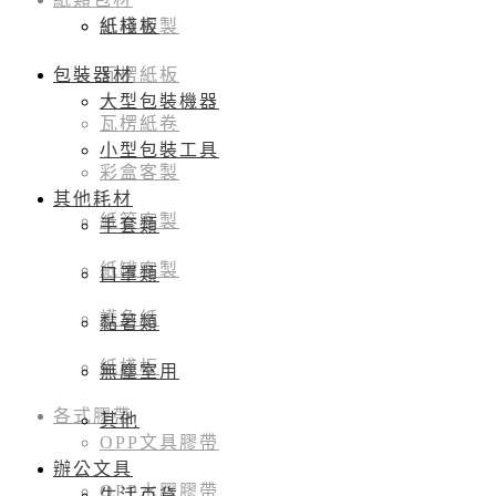
紙棧板
紙箱客製
包裝器材
瓦楞紙板
大型包裝機器
瓦楞紙卷
小型包裝工具
彩盒客製
其他耗材
紙管客製
手套類
紙罐客製
口罩類
護角紙
黏著類
紙棧板
無塵室用
各式膠帶
其他
OPP文具膠帶
辦公文具
OPP水膠膠帶
生活百貨