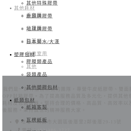
其他特殊膠帶
其他耗材
手套類
鹿頭牌膠帶
口罩類
地球牌膠帶
黏著類
日本菊水/大漢
無塵室用
塑膠包材
膠膜類產品
其他
袋類產品
其他塑膠包材
我們是一群有服務熱枕的團隊，專營牛皮紙膠帶、雙面
OPP封箱膠帶。為了提高服務品質及多元化，提供其他
紙類包材
耗材及包裝機器。堅持合理的價格、高品質、高效率以
紙箱客製
後服務。秉持誠信的精神服務大家。
瓦楞紙板
地址：桃園市大園區後厝里2鄰後厝29-13號
電話：
(03)386-3727