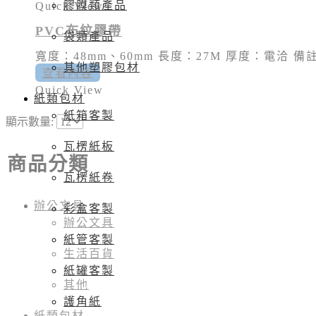
膠膜類產品
Quick View
PVC布紋膠帶
袋類產品
寬度：48mm、60mm 長度：27M 厚度：電洽 備
其他塑膠包材
查看內容
Quick View
紙類包材
紙箱客製
顯示數量:
瓦楞紙板
商品分類
瓦楞紙卷
辦公文具
彩盒客製
辦公文具
紙管客製
生活百貨
紙罐客製
其他
護角紙
紙類包材